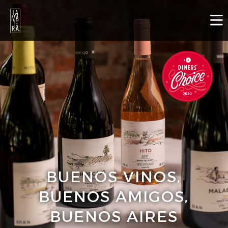
Nosotros
Galería
Menú
Contacto
Eventos
Reservar
BUENOS VINOS,
BUENOS AMIGOS,
BUENOS AIRES